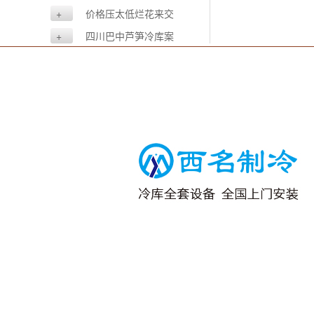
+
价格压太低烂花来交
学...
+
四川巴中芦笋冷库案
例...