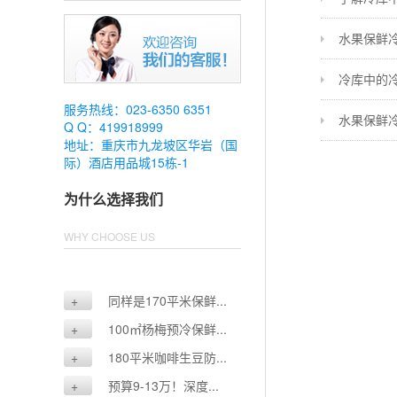
水果保鲜
冷库中的
服务热线：023-6350 6351
水果保鲜
Q Q：419918999
地址：重庆市九龙坡区华岩（国
际）酒店用品城15栋-1
为什么选择我们
WHY CHOOSE US
+
同样是170平米保鲜...
+
100㎡杨梅预冷保鲜...
+
180平米咖啡生豆防...
+
预算9-13万！深度...