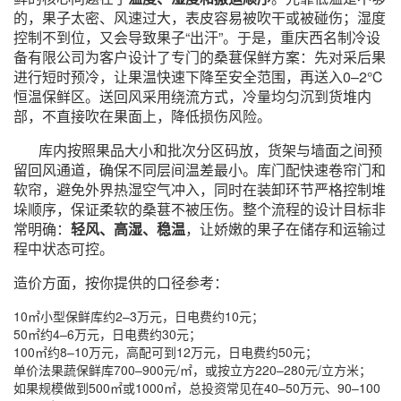
的，果子太密、风速过大，表皮容易被吹干或被碰伤；湿度
控制不到位，又会导致果子“出汗”。于是，重庆西名制冷设
备有限公司为客户设计了专门的桑葚保鲜方案：先对采后果
进行短时预冷，让果温快速下降至安全范围，再送入0–2℃
恒温保鲜区。送回风采用绕流方式，冷量均匀沉到货堆内
部，不直接吹在果面上，降低损伤风险。
库内按照果品大小和批次分区码放，货架与墙面之间预
留回风通道，确保不同层间温差最小。库门配快速卷帘门和
软帘，避免外界热湿空气冲入，同时在装卸环节严格控制堆
垛顺序，保证柔软的桑葚不被压伤。整个流程的设计目标非
常明确：
轻风、高湿、稳温
，让娇嫩的果子在储存和运输过
程中状态可控。
造价方面，按你提供的口径参考：
10㎡小型保鲜库约2–3万元，日电费约10元；
50㎡约4–6万元，日电费约30元；
100㎡约8–10万元，高配可到12万元，日电费约50元；
单价法果蔬保鲜库700–900元/㎡，或按立方220–280元/立方米；
如果规模做到500㎡或1000㎡，总投资常见在40–50万元、90–100