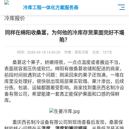
冷库工程一体化方案服务商
冷库报价
同样在绵阳收桑葚，为何他的冷库存货果面完好不塌
陷？
时间：2026-04-18 14:20:20
作者：西名冷库
点击：
727次
桑葚这个果子，娇嫩得很，一点点温度或者搬运不当，
表面就容易压伤或软烂。绵阳有做桑葚收储和配送的商家，
前段时间就遇到这个问题：刚采回来的果子还饱满，一堆在
库里没处理好，很快就出现局部果实软塌、果汁渗出，后续
分拣、包装、运输都跟着受影响。商家找到重庆西名制冷设
备有限公司，希望能建一套真正能保护果面和口感的保鲜
库。
重庆西名制冷设备有限公司到现场查看后发现，桑葚保
鲜的核心问题在于
温度、湿度和搬运顺序
。光靠低温是不够