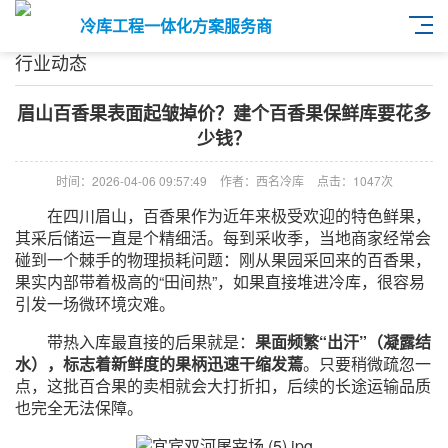
冷库工程一体化方案服务商
行业动态
眉山百香果表面起皱掉价？建个百香果保鲜库要花多
少钱？
时间：2026-04-06 09:57:49
作者：西名冷库
点击：
1047次
在四川眉山，百香果作为近年来极受欢迎的特色鲜果，
其采后储运一直是个精细活。每到采收季，当地商家经常会
碰到一个棘手的物理损耗问题：刚从果园采回来的百香果，
果实内部带着极高的“田间热”，如果直接堆进冷库，很容易
引发一场微环境灾难。
带热入库最直接的后果就是：
果面频繁“出汗”（凝露结
水），标志着新鲜度的果柄迅速干缩发蔫
。只要稍微疏忽一
点，这批百合果的卖相就会大打折扣，后续的长途运输品质
也完全无法保障。