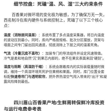
细节控盘：死磕“温、风、湿”三大约束条件
百香果对微环境的变化极为敏感，为了确保万无一失，
西名制冷在库内硬件与系统控制上，死磕了以下三个核心
点：
温度（消除层间温差）
：系统布置了多点温度采集器，将日内温度
的波动压到最小。同时，库内严格按规格、批次分区摆放，货架与
墙面之间专门留出回风通道，彻底消除上下层之间的温差死角。
气流（冷量沉底不直吹）
：加装专门的导流组件并设定风速限值。
冷气是柔和地自然“沉”到果芯内部的，绝不在果实表面来回“硬刮”。
湿度与阻断（高湿防干缩）
：系统会跟着库内的实际装载量随时微
调，维持一个高湿环境死死护住果柄和果面。同时，库门位置全套
标配
快速卷帘门与透明软帘
，把外界热湿空气闯入带来的“出汗”和凝
露风险降到最低。
四川眉山百香果产地/生鲜周转保鲜冷库投资
与运行电费参考表