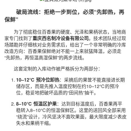
破局流线：拒绝一步到位，必须“先卸热，再
保鲜”
为了彻底稳住百香果的硬度、光泽和果柄状态，当地商
家专门找到了
重庆西名制冷设备有限公司
。技术团队经过现
场踏勘并仔细核对业务需求后，给出了一个非常明确的冷库
改造方向：百香果保鲜绝对不能一上来就猛降温，必须走
“先卸热，再恒温高湿保鲜”的两步流线。
这套定制的入库动作被严格拆分为两部分：
10–12℃ 预冷位卸热
：采摘后的果筐不能直接进长期
储存区，而是先推入温度控制在约10–12℃的预冷
位，稳妥地把破坏品质的“田间热”抽干。
8–10℃ 恒温区护果
：达到目标温度后，百香果再平
稳转入8–10℃的恒温保鲜区。这里的送回风全部采用
“绕流”设计，冷风坚决不直吹果面，最大限度减少表皮
失水和果柄干缩。