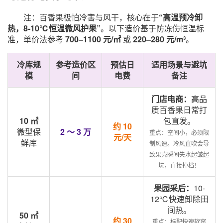
注：百香果极怕冷害与风干，核心在于
“高温预冷卸
热，8-10℃恒温微风护果”
。以下造价基于防冻伤恒温标
准，单价法参考
700–1100 元/㎡
或
220–280 元/m³
。
冷库规
参考造价区
预估日
适用场景与避坑
模
间
电费
备注
门店电商：
高品
质百香果日常打
10 ㎡
包直发。
约 10
微型保
2 ～ 3 万
重点：空间小，必须限
元/天
鲜库
制风速。冷风直吹会导
致果壳瞬间失水起皱起
坑，直接掉档！
果园采后：
10-
12℃快速卸除田
间热。
50 ㎡
约 30
重点：标配快速软帘