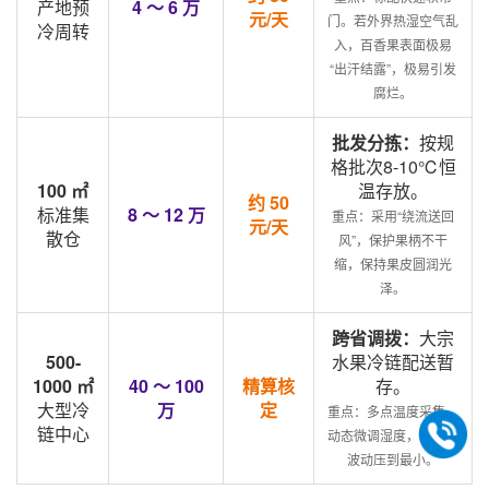
产地预
4 ～ 6 万
元/天
门。若外界热湿空气乱
冷周转
入，百香果表面极易
“出汗结露”，极易引发
腐烂。
批发分拣：
按规
格批次8-10℃恒
100 ㎡
温存放。
约 50
标准集
8 ～ 12 万
重点：采用“绕流送回
元/天
散仓
风”，保护果柄不干
缩，保持果皮圆润光
泽。
跨省调拨：
大宗
500-
水果冷链配送暂
1000 ㎡
40 ～ 100
精算核
存。
大型冷
万
定
重点：多点温度采集，
链中心
动态微调湿度，将温度
波动压到最小。