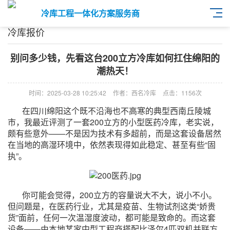
冷库工程一体化方案服务商
冷库报价
别问多少钱，先看这台200立方冷库如何扛住绵阳的
潮热天！
时间：2025-03-28 10:25:42
作者：西名冷库
点击：
1156次
在四川绵阳这个既不沿海也不高寒的典型西南丘陵城
市，我最近评测了一套200立方的小型医药冷库，老实说，
颇有些意外——不是因为技术有多超前，而是这套设备居然
在当地的高湿环境中，依然表现得如此稳定、甚至有些“固
执”。
你可能会觉得，200立方的容量说大不大，说小不小。
但问题是，在医药行业，尤其是疫苗、生物试剂这类“娇贵
货”面前，任何一次温湿度波动，都可能是致命的。而这套
设备——由本地某家中型工程商搭配比泽尔4匹双机并联方