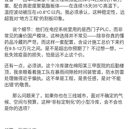
案、配合高密度聚氨酯板体——在连续15天35℃高温下，
温控波动被压在±0.8℃以内。我必须承认，这种稳定性，远
超我对“地方工程”的刻板印象。
说个细节：他们在电控系统里用的是西门子PLC，而非
常见的廉价国产模块，这种选择并不常见——除非你真的懂
药品冷藏的严苛。而这样一套配置，含设计施工总价下来约
在9.5-12万元之间。是不是超出你预期了？不过想一想，一
批失效疫苗的损失，怕是远不止这个价。
还有一点，必须讲。这个冷库建在绵阳某三甲医院的后勤楼
顶，我亲眼看着施工队在暴雨间隙抢时间装管道，防水防雷
处理做得近乎偏执。这不单是工程，是责任感，是对“不能
出错”的敬畏。
那么问题来了，如果你也在三线城市，面对不确定的气
候、空间与预算，这种“非标定制化”的小型冷库，会不会也
是你的选项？