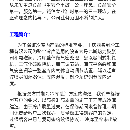
从未发生过食品卫生安全事故。公司理念：食品安全
第一，服务第一，诚信专业准时第一的三一理念。在
正确理念的指导下，公司业务范围不断的扩大。
工程简介：
为了保证冷库内产品的标准需要，重庆西名制冷工
程有限公司为整个冷库选用的设备为丹弗斯热力膨胀
阀和电磁阀，冷库整体做气密处理，配以吸附式制氮
机，二氧化碳脱除机，库气调节站，库气平衡袋和库
气安全阀等一整套库内气体自动调节装置，辅以超声
波喷雾加湿器保证库内湿度，制冷系统调节库内温
度。
根据双方前期对冷库设计方案的沟通，我们严格按
照客户的要求，以高标准高质量的施工工艺完成冷库
建造。由于冷库质量过关，在保修期间未曾修理，期
间免费给客户三次保养，质量做工得到客户的肯定，
过保后客户已与我司签约续保协议， 冷库至今未出故
障。