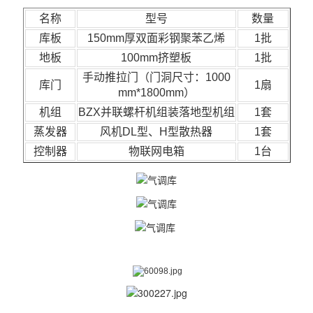
名称
型号
数量
库板
150mm
厚双面彩钢聚苯乙烯
1批
地板
100mm挤塑板
1批
手动推拉门（门洞尺寸：1000
库门
1扇
mm*1800mm）
机组
BZX并联螺杆机组装落地型机组
1套
蒸发器
风机DL型、H型散热器
1套
控制器
物联网电箱
1台