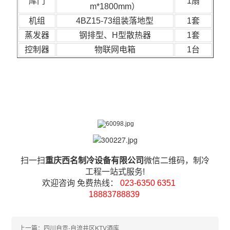
库门
1扇
m*1800mm）
机组
4BZ15-73组装落地型
1套
蒸发器
钢排型、H型散热器
1套
控制器
物联网电箱
1台
扫一扫
重庆西名制冷设备有限公司
微信二维码，制冷
工程一站式服务!
欢迎咨询 免费热线：
023-6350 6351
18883788839
上一篇：四川自贡-自流井区KTV酒库