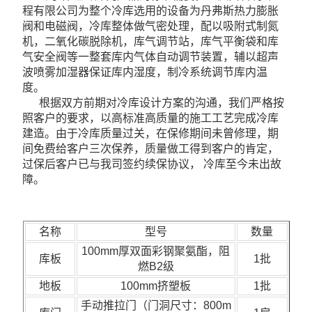
程有限公司为整个冷库选用的设备为丹弗斯热力膨胀
阀和电磁阀，冷库整体做气密处理，配以吸附式制氮
机，二氧化碳脱除机，库气调节站，库气平衡袋和库
气安全阀等一整套库内气体自动调节装置，辅以超声
波喷雾加湿器保证库内湿度，制冷系统调节库内温
度。
根据双方前期对冷库设计方案的沟通，我们严格按
照客户的要求，以高标准高质量的施工工艺完成冷库
建造。由于冷库质量过关，在保修期间未曾修理，期
间免费给客户三次保养，质量做工得到客户的肯定，
过保后客户已与我司签约续保协议， 冷库至今未出故
障。
名称
型号
数量
100mm
厚双面彩钢聚氨酯，
阻
库板
1批
燃B2级
地板
100mm挤塑板
1批
手动推拉门（门洞尺寸：800m