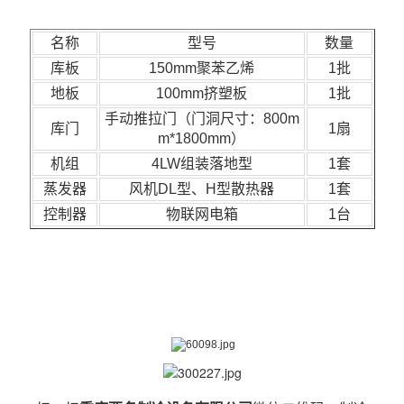
名称
型号
数量
库板
150mm聚苯乙烯
1批
地板
100mm挤塑板
1批
手动推拉门（门洞尺寸：800m
库门
1扇
m*1800mm）
机组
4LW组装落地型
1套
蒸发器
风机DL型、H型散热器
1套
控制器
物联网电箱
1台